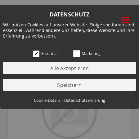
DATENSCHUTZ
Wir nutzen Cookies auf unserer Website. Einige von ihnen sind
essenziell, während andere uns helfen, diese Website und Ihre
Erfahrung zu verbessern.
Essential
Marketing
ZUR MIETE
Essential (3)
Cookie-Details
|
Datenschutzerklärung
Name:
Cookie Hinweis
Zweck:
Speichert die Cookie-Einstellungen des Besuchers
Cookies:
allowCookie
Laufzeit:
3 Monate